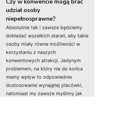
Czy w konwencie mogą brać
udział osoby
niepełnosprawne?
Absolutnie tak i zawsze będziemy
dokładać wszelkich starań, aby takie
osoby miały równe możliwości w
korzystaniu z naszych
konwentowych atrakcji. Jedynym
problemem, na który nie do końca
mamy wpływ to odpowiednie
dostosowanie wynajętej placówki,
natomiast my zawsze myślimy jak
rozłożyć sale, aby osoby
niepełnosprawne mogły jak
najwięcej ze spotkania skorzystać.
Budynek Expo Kraków jest bardzo