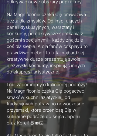
odkrywać nowe obszary popkultury.
Na Magnificonie czeka Cię prawdziwa
uczta dla zmysłów. Od inspirujących
paneli dyskusyjnych, warsztaty i
konkursy, po odkrywcze spotkania z
gośćmi specjalnymi - każdy znajdzie
coś dla siebie. A dla fanów cosplayu to
prawdziwe niebo! To tutaj najbardziej
kreatywne dusze prezentują swoje
niezwykłe kostiumy, inspirując innych
do ekspresji artystycznej.
I nie zapomnijmy o kulinarnej podróży!
Na Magnificonie czeka Cię bogactwo
smaków kuchni azjatyckiej, od
tradycyjnych potraw po nowoczesne
przysmaki, które przeniosą Cię w
kulinarne podróże do serca Japonii
oraz Korei! 🍜🍣🍱
Ale Magnificon to nie tylko festiwal - to