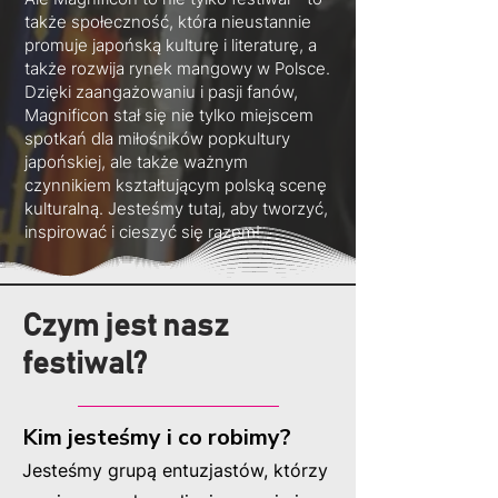
także społeczność, która nieustannie
promuje japońską kulturę i literaturę, a
także rozwija rynek mangowy w Polsce.
Dzięki zaangażowaniu i pasji fanów,
Magnificon stał się nie tylko miejscem
spotkań dla miłośników popkultury
japońskiej, ale także ważnym
czynnikiem kształtującym polską scenę
kulturalną. Jesteśmy tutaj, aby tworzyć,
inspirować i cieszyć się razem!
Czym jest nasz
festiwal?
Kim jesteśmy i co robim
y?
Jesteśmy grupą entuzjastów,
którzy