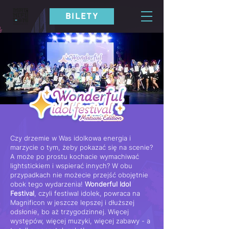
BILETY
Czy drzemie w Was idolkowa energia i
marzycie o tym, żeby pokazać się na scenie?
A może po prostu kochacie wymachiwać
lightstickiem i wspierać innych? W obu
przypadkach nie możecie przejść obojętnie
obok tego wydarzenia!
Wonderful Idol
Festival
, czyli festiwal idolek, powraca na
Magnificon w jeszcze lepszej i dłuższej
odsłonie, bo aż trzygodzinnej. Więcej
występów, więcej muzyki, więcej zabawy - a