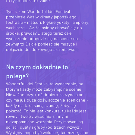
to tylko początek zalet!
Tym razem Wonderful Idol Festival
przeniesie Was w klimaty japońskiego
festiwalu - matsuri. Piękne yukaty, lampiony,
wachlarze… Aż żal byłoby chować się do
środka, prawda? Dlatego teraz całe
wydarzenie odbędzie się na scenie na
zewnątrz! Dajcie ponieść się muzyce i
dołączcie do idolkowego szaleństwa.
Na czym dokładnie to
polega?
Wonderful Idol Festival to wydarzenie, na
którym każdy może zabłysnąć na scenie!
Nieważne, czy ktoś dopiero zaczyna albo
czy ma już duże doświadczenie sceniczne -
każdy ma taką samą szansę, żeby się
pokazać! To nie jest konkurs, tu każdy jest
równy i tworzy wspólnie z innymi
niezapomniane wrażenia. Przyjmowani są
soliści, duety i grupy (od trzech wzwyż).
Występy mogą być wokalne, taneczne, albo