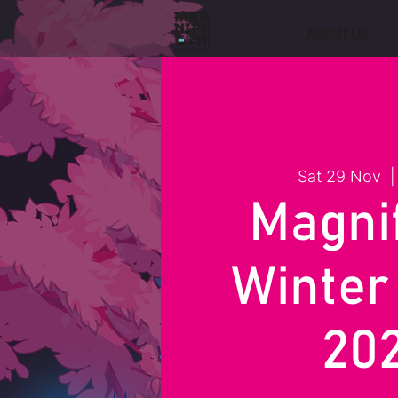
ABOUT US
Sat 29 Nov
  |
Magni
Winter
20