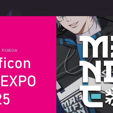
EXHIBITORS
CONTACT
  
Kraków
ficon
 EXPO
25